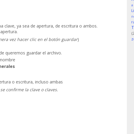
a
L
n
r
a clave, ya sea de apertura, de escritura o ambos.
T
apertura.
(
imera vez hacer clic en el botón guardar
)
z
de queremos guardar el archivo.
n nombre
nerales
rtura o escritura, incluso ambas
se confirme la clave o claves.