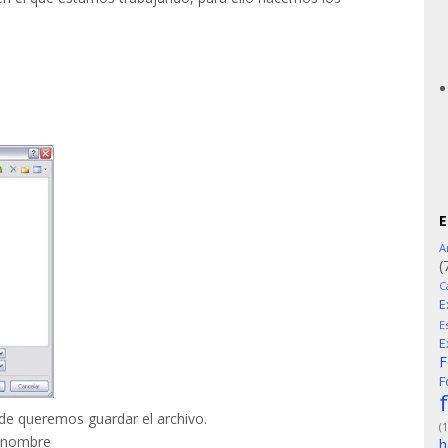
E
A
(
C
E
E
E
F
F
de queremos guardar el archivo.
(1
n nombre
h