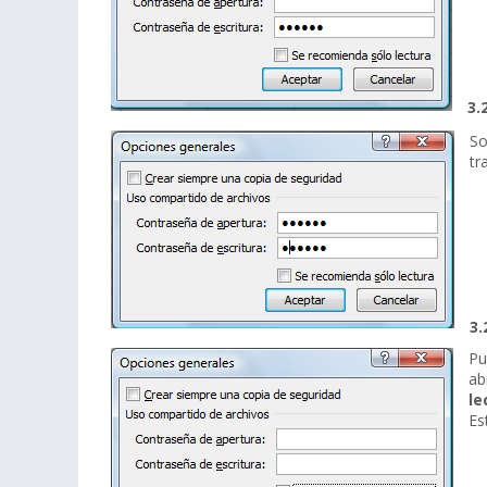
3.
So
tr
3.
Pu
ab
le
Es