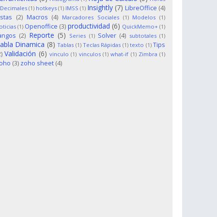
Insightly
(7)
LibreOffice
(4)
 Decimales
(1)
hotkeys
(1)
IMSS
(1)
istas
(2)
Macros
(4)
Marcadores Sociales
(1)
Modelos
(1)
productividad
(6)
Openoffice
(3)
oticias
(1)
QuickMemo+
(1)
Reporte
(5)
angos
(2)
Solver
(4)
Series
(1)
subtotales
(1)
abla Dinamica
(8)
Tips
Tablas
(1)
Teclas Rápidas
(1)
texto
(1)
Validación
(6)
2)
vinculo
(1)
vinculos
(1)
what-if
(1)
Zimbra
(1)
oho
(3)
zoho sheet
(4)