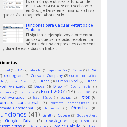
Es común que utilices la función de
BUSCAR o BUSCARV en Excel como
en Google Drive en el mismo archivo
que estás trabajando. Ahora, si lo...
Funciones para Calcular Retardos de
Trabajo
El siguiente ejemplo voy a presentar
un caso que se me pidió resolver. La
nómina de una empresa es catorcenal
y durante esos días un traba...
tiquetas
CRM
Calc
(2)
ndroid
(1)
Calendar
(1)
Capacitación
(1)
Celdas
(1)
7)
cronograma
(2)
Curso In Company
(2)
Curso LibreOffice
Cursos
(3)
Cursos Excel
(2)
Cursos
alc
(1)
Curso Privado
(1)
xcel Avanzado
(2)
Datos
(4)
Diigo
(4)
Econometria
(1)
Excel 2007
(18)
scenarios
(1)
Estadística
(1)
Excel 2010
(1)
Filtros
(6)
xcel Avanzado
(2)
fechas
(2)
Excel Básico
(1)
ormato condicional
(8)
formato personalizado
(1)
fórmulas
(8)
ormato_Condicional
(4)
formatos
(1)
funciones
(41)
Gantt
(3)
Google
(3)
Google Alert
Google Drive
(9)
Google_Docs
(3)
)
Gretl
(1)
erramientas
(5)
Hoja de Calculo
(5)
Histograma
(1)
Horas