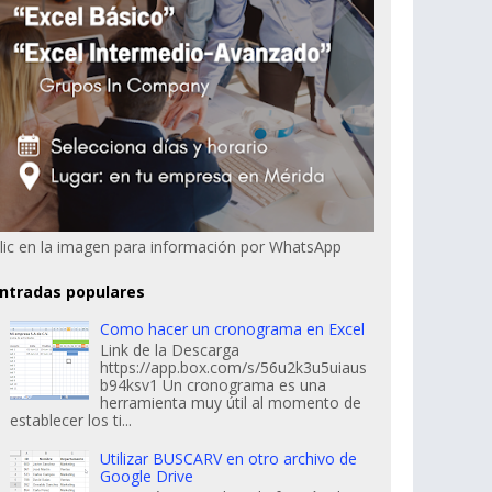
lic en la imagen para información por WhatsApp
ntradas populares
Como hacer un cronograma en Excel
Link de la Descarga
https://app.box.com/s/56u2k3u5uiaus
b94ksv1 Un cronograma es una
herramienta muy útil al momento de
establecer los ti...
Utilizar BUSCARV en otro archivo de
Google Drive