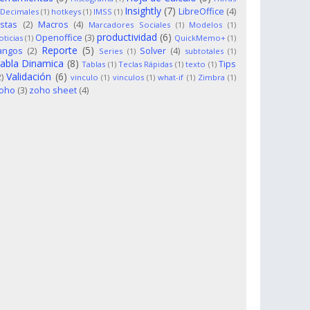
Insightly
(7)
LibreOffice
(4)
 Decimales
(1)
hotkeys
(1)
IMSS
(1)
istas
(2)
Macros
(4)
Marcadores Sociales
(1)
Modelos
(1)
productividad
(6)
Openoffice
(3)
oticias
(1)
QuickMemo+
(1)
Reporte
(5)
angos
(2)
Solver
(4)
Series
(1)
subtotales
(1)
abla Dinamica
(8)
Tips
Tablas
(1)
Teclas Rápidas
(1)
texto
(1)
Validación
(6)
2)
vinculo
(1)
vinculos
(1)
what-if
(1)
Zimbra
(1)
oho
(3)
zoho sheet
(4)