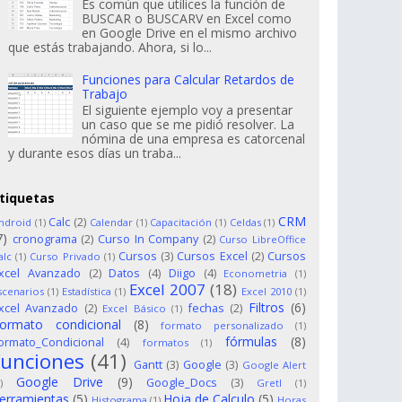
Es común que utilices la función de
BUSCAR o BUSCARV en Excel como
en Google Drive en el mismo archivo
que estás trabajando. Ahora, si lo...
Funciones para Calcular Retardos de
Trabajo
El siguiente ejemplo voy a presentar
un caso que se me pidió resolver. La
nómina de una empresa es catorcenal
y durante esos días un traba...
tiquetas
CRM
Calc
(2)
ndroid
(1)
Calendar
(1)
Capacitación
(1)
Celdas
(1)
7)
cronograma
(2)
Curso In Company
(2)
Curso LibreOffice
Cursos
(3)
Cursos Excel
(2)
Cursos
alc
(1)
Curso Privado
(1)
xcel Avanzado
(2)
Datos
(4)
Diigo
(4)
Econometria
(1)
Excel 2007
(18)
scenarios
(1)
Estadística
(1)
Excel 2010
(1)
Filtros
(6)
xcel Avanzado
(2)
fechas
(2)
Excel Básico
(1)
ormato condicional
(8)
formato personalizado
(1)
fórmulas
(8)
ormato_Condicional
(4)
formatos
(1)
funciones
(41)
Gantt
(3)
Google
(3)
Google Alert
Google Drive
(9)
Google_Docs
(3)
)
Gretl
(1)
erramientas
(5)
Hoja de Calculo
(5)
Histograma
(1)
Horas