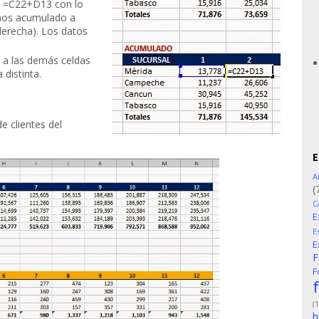
la =C22+D13 con lo
mos acumulado a
derecha). Los datos
a las demás celdas
distinta.
e clientes del
E
A
(
C
E
E
E
F
F
(1
h