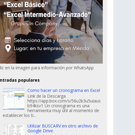
lic en la imagen para información por WhatsApp
ntradas populares
Como hacer un cronograma en Excel
Link de la Descarga
https://app.box.com/s/56u2k3u5uiaus
b94ksv1 Un cronograma es una
herramienta muy útil al momento de
establecer los ti...
Utilizar BUSCARV en otro archivo de
Google Drive