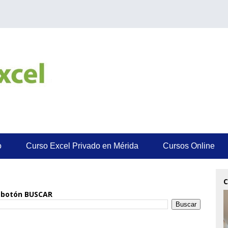
o
Curso Excel Privado en Mérida
Cursos Online
C
el botón BUSCAR